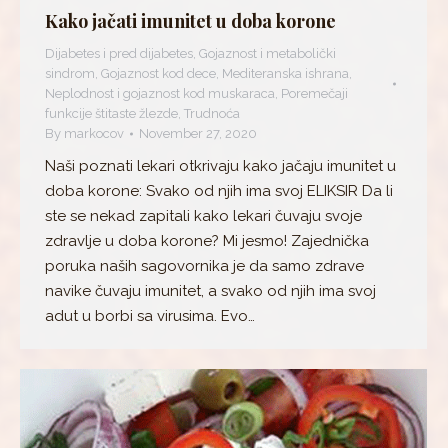
Kako jačati imunitet u doba korone
Dijabetes i pred dijabetes
,
Gojaznost i metabolički
sindrom
,
Gojaznost kod dece
,
Mediteranska ishrana
,
Neplodnost i gojaznost kod muskaraca
,
Poremečaji
funkcije štitaste žlezde
,
Trudnoća
By
markocov
November 27, 2020
Naši poznati lekari otkrivaju kako jačaju imunitet u
doba korone: Svako od njih ima svoj ELIKSIR Da li
ste se nekad zapitali kako lekari čuvaju svoje
zdravlje u doba korone? Mi jesmo! Zajednička
poruka naših sagovornika je da samo zdrave
navike čuvaju imunitet, a svako od njih ima svoj
adut u borbi sa virusima. Evo…