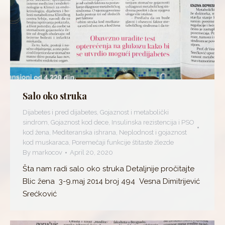
Salo oko struka
Dijabetes i pred dijabetes
,
Gojaznost i metabolički
sindrom
,
Gojaznost kod dece
,
Insulinska rezistencija i PSO
kod žena
,
Mediteranska ishrana
,
Neplodnost i gojaznost
kod muskaraca
,
Poremečaji funkcije štitaste žlezde
By
markocov
April 20, 2020
Šta nam radi salo oko struka Detaljnije pročitajte
Blic žena 3-9.maj 2014 broj 494 Vesna Dimitrijević
Srećković