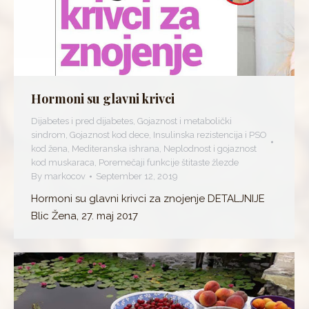
Hormoni su glavni krivci
Dijabetes i pred dijabetes
,
Gojaznost i metabolički
sindrom
,
Gojaznost kod dece
,
Insulinska rezistencija i PSO
kod žena
,
Mediteranska ishrana
,
Neplodnost i gojaznost
kod muskaraca
,
Poremečaji funkcije štitaste žlezde
By
markocov
September 12, 2019
Hormoni su glavni krivci za znojenje DETALJNIJE
Blic Žena, 27. maj 2017