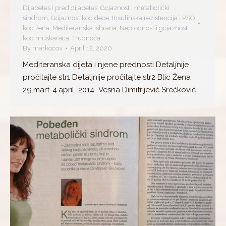
Dijabetes i pred dijabetes
,
Gojaznost i metabolički
sindrom
,
Gojaznost kod dece
,
Insulinska rezistencija i PSO
kod žena
,
Mediteranska ishrana
,
Neplodnost i gojaznost
kod muskaraca
,
Trudnoća
By
markocov
April 12, 2020
Mediteranska dijeta i njene prednosti Detaljnije
pročitajte str1 Detaljnije pročitajte str2 Blic Žena
29.mart-4.april 2014 Vesna Dimitrijević Srećković