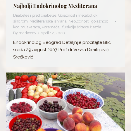
Najbolji Endokrinolog Mediterana
Dijabetes i pred dijabetes
,
Gojaznost i metabolički
sindrom
,
Mediteranska ishrana
,
Neplodnost i gojaznost
kod muskaraca
,
Poremečaji funkcije štitaste žlezde
By
markocov
April 12, 2020
Endokrinolog Beograd Detaljnije pročitajte Blic
sreda 29.avgust 2007 Prof dr Vesna Dimitrijević
Srećković