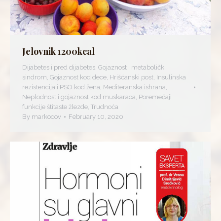
Jelovnik 1200kcal
Dijabetes i pred dijabetes
,
Gojaznost i metabolički
sindrom
,
Gojaznost kod dece
,
Hrišćanski post
,
Insulinska
rezistencija i PSO kod žena
,
Mediteranska ishrana
,
Neplodnost i gojaznost kod muskaraca
,
Poremečaji
funkcije štitaste žlezde
,
Trudnoća
By
markocov
February 10, 2020