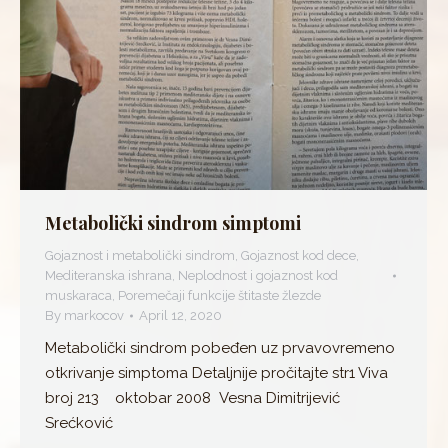
Metabolički sindrom simptomi
Gojaznost i metabolički sindrom
,
Gojaznost kod dece
,
Mediteranska ishrana
,
Neplodnost i gojaznost kod
muskaraca
,
Poremečaji funkcije štitaste žlezde
By
markocov
April 12, 2020
Metabolički sindrom pobeđen uz prvavovremeno
otkrivanje simptoma Detaljnije pročitajte str1 Viva
broj 213 oktobar 2008 Vesna Dimitrijević
Srećković