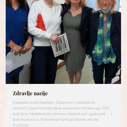
Zdravlje nacije
Dijabetes i pred dijabetes
,
Gojaznost i metabolički
sindrom
,
Gojaznost kod dece
,
Insulinska rezistencija i PSO
kod žena
,
Mediteranska ishrana
,
Neplodnost i gojaznost
kod muskaraca
,
Poremečaji funkcije štitaste žlezde
,
Trudnoća