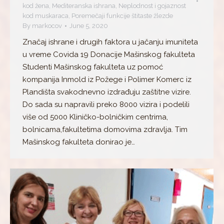
kod žena
,
Mediteranska ishrana
,
Neplodnost i gojaznost
kod muskaraca
,
Poremečaji funkcije štitaste žlezde
By
markocov
June 5, 2020
Značaj ishrane i drugih faktora u jačanju imuniteta
u vreme Covida 19 Donacije Mašinskog fakulteta
Studenti Mašinskog fakulteta uz pomoć
kompanija Inmold iz Požege i Polimer Komerc iz
Plandišta svakodnevno izdrađuju zaštitne vizire.
Do sada su napravili preko 8000 vizira i podelili
više od 5000 Kliničko-bolničkim centrima,
bolnicama,fakultetima domovima zdravlja. Tim
Mašinskog fakulteta donirao je…