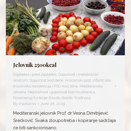
Jelovnik 2500kcal
Dijabetes i pred dijabetes
,
Gojaznost i metabolički
sindrom
,
Gojaznost kod dece
,
Hrišćanski post
,
infarkt oka
,
Insulinska rezistencija i PSO kod žena
,
Mediteranska
ishrana
,
Neplodnost i gojaznost kod muskaraca
,
Poremečaji funkcije štitaste žlezde
,
Trudnoća
By
markocov
June 26, 2019
Mediteranski jelovnik Prof. dr Vesna Dimitrijević
Srećković. Svaka zloupotreba i kopiranje sadržaja
će biti sankcionisano.