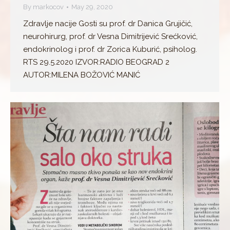
By
markocov
May 29, 2020
Zdravlje nacije Gosti su prof. dr Danica Grujičić,
neurohirurg, prof. dr Vesna Dimitrijević Srećković,
endokrinolog i prof. dr Zorica Kuburić, psiholog.
RTS 29.5.2020 IZVOR:RADIO BEOGRAD 2
AUTOR:MILENA BOŽOVIĆ MANIĆ