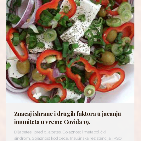
Znacaj ishrane i drugih faktora u jacanju
imuniteta u vreme Covida 19.
Dijabetes i pred dijabetes
,
Gojaznost i metabolički
sindrom
,
Gojaznost kod dece
,
Insulinska rezistencija i PSO