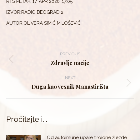
RTS PETAK, 17. APR 2020, 17:05
IZVOR:
RADIO BEOGRAD 2
AUTOR:OLIVERA SIMIĆ MILOŠEVIĆ
Post
PREVIOUS
navigation
Zdravlje nacije
Previous
post:
NEXT
Duga kao vesnik Manastirišta
Next
post:
Pročitajte i...
Od autoimune upale tiroidne žlezde