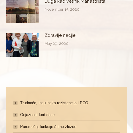
Duga kao vesnik Manastirišta
November 15, 2020
Zdravlje nacije
May 29, 2020
Trudnoća, insulinska rezistencija i PCO
Gojaznost kod dece
Poremećaj funkcije štitne žlezde