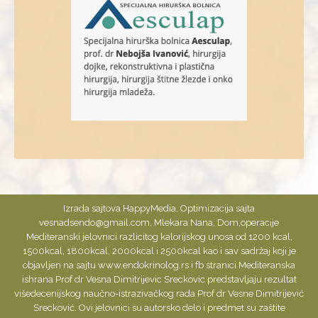
Izrada sajtova
HappyMedia
,
Optimizacija
sajta
vesnadsendo@gmail.com
,
Mlekara Nana
,
Dom
,
operacije
Mediteranski jelovnici razlicitog kalorijskog unosa od 1200 kcal,
1500kcal, 1800kcal, 2000kcal i 2500kcal kao i sav sadržaj koji je
objavljen na sajtu www.endokrinolog.rs i fb stranici Mediteranska
ishrana Prof dr Vesna Dimitrijevic Sreckovic predstavljaju rezultat
višedecenijskog naučno-istrazivačkog rada Prof dr Vesne Dimitrijević
Srecković. Ovi jelovnici su autorsko delo i predmet su zaštite