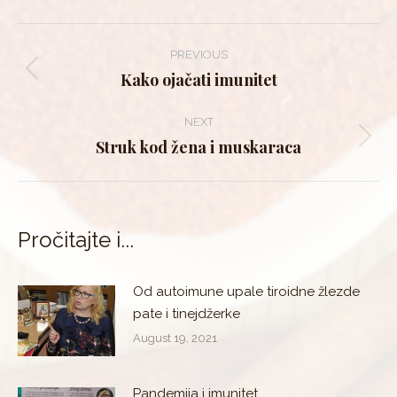
Post
PREVIOUS
navigation
Kako ojačati imunitet
Previous
post:
NEXT
Struk kod žena i muskaraca
Next
post:
Pročitajte i...
Od autoimune upale tiroidne žlezde
pate i tinejdžerke
August 19, 2021
Pandemija i imunitet