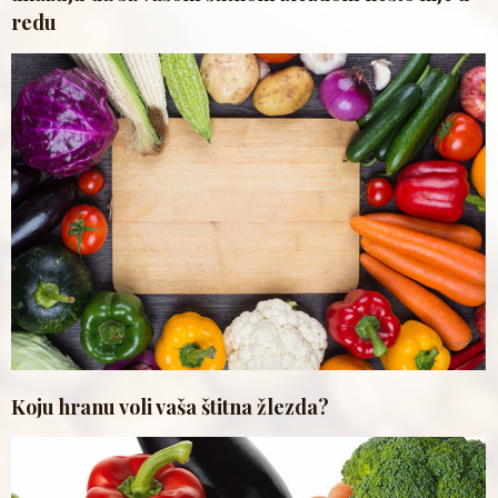
redu
Koju hranu voli vaša štitna žlezda?