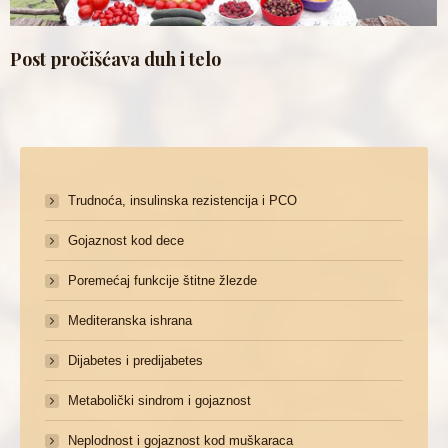
Post pročišćava duh i telo
Trudnoća, insulinska rezistencija i PCO
Gojaznost kod dece
Poremećaj funkcije štitne žlezde
Mediteranska ishrana
Dijabetes i predijabetes
Metabolički sindrom i gojaznost
Neplodnost i gojaznost kod muškaraca