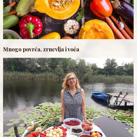
Mnogo povrća, zrnevlja i voća