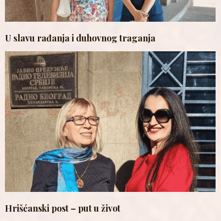
U slavu rađanja i duhovnog traganja
Hrišćanski post – put u život