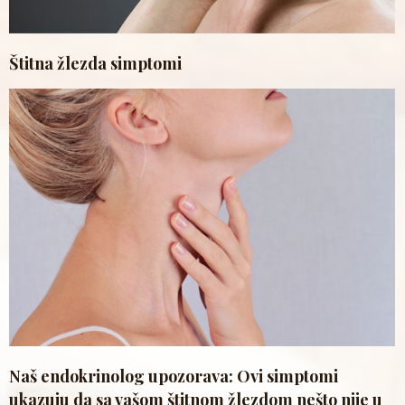
Štitna žlezda simptomi
Naš endokrinolog upozorava: Ovi simptomi
ukazuju da sa vašom štitnom žlezdom nešto nije u