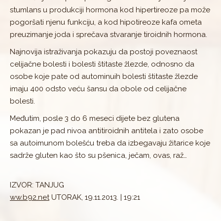
stumlans u produkciji hormona kod hipertireoze pa može
pogoršati njenu funkciju, a kod hipotireoze kafa ometa
preuzimanje joda i sprečava stvaranje tiroidnih hormona.
Najnovija istraživanja pokazuju da postoji poveznaost
celijačne bolesti i bolesti štitaste žlezde, odnosno da
osobe koje pate od autominuih bolesti štitaste žlezde
imaju 400 odsto veću šansu da obole od celijačne
bolesti.
Međutim, posle 3 do 6 meseci dijete bez glutena
pokazan je pad nivoa antitiroidnih antitela i zato osobe
sa autoimunom bolešću treba da izbegavaju žitarice koje
sadrže gluten kao što su pšenica, ječam, ovas, raž…
IZVOR: TANJUG
ww.b92.net
UTORAK, 19.11.2013. | 19:21