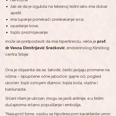
nervozna
žali se da je izgubila na telesnoj težini iako ima dobar
apetit,
ima lupanje ponekad i preskakanje srca,
opadanje kose,
toplo preznojavanje
može se pretpostaviti da ima hipertireozu, rekla je
prof.
dr Vesna Dimitrijević Srećković
, endokrinolog Kliničkog
centra Srbije.
Ona je objasnila da se, takođe, često javljaju promene na
očima – ispupčene očne jabučice, sjajne oči, pogled
ukočen, topli oznojeni dlanovi, topla koža, vlažna i
baršunasta.
Srčani ritam je ubrzan, mogu se javiti aritmije, a u težim
slučajevima srčano popuštanje i embolija.
“Nasuprot tome, osobu sa hipotireozom karakteriše umor,