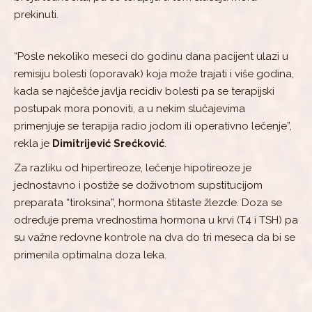
prekinuti.
“Posle nekoliko meseci do godinu dana pacijent ulazi u
remisiju bolesti (oporavak) koja može trajati i više godina,
kada se najčešće javlja recidiv bolesti pa se terapijski
postupak mora ponoviti, a u nekim slučajevima
primenjuje se terapija radio jodom ili operativno lečenje”,
rekla je
Dimitrijević Srećković
.
Za razliku od hipertireoze, lečenje hipotireoze je
jednostavno i postiže se doživotnom supstitucijom
preparata “tiroksina”, hormona štitaste žlezde. Doza se
određuje prema vrednostima hormona u krvi (T4 i TSH) pa
su važne redovne kontrole na dva do tri meseca da bi se
primenila optimalna doza leka.