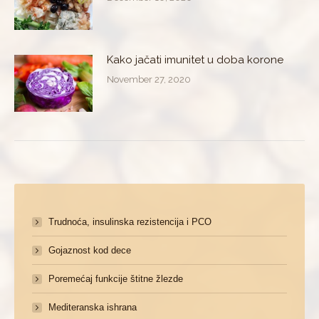
Kako jačati imunitet u doba korone
November 27, 2020
Trudnoća, insulinska rezistencija i PCO
Gojaznost kod dece
Poremećaj funkcije štitne žlezde
Mediteranska ishrana