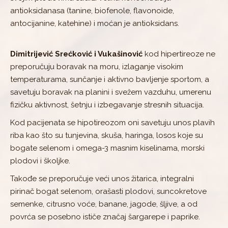
antioksidanasa (tanine, biofenole, flavonoide,
antocijanine, katehine) i moćan je antioksidans.
Dimitrijević Srećković i Vukašinović
kod hipertireoze ne
preporučuju boravak na moru, izlaganje visokim
temperaturama, sunčanje i aktivno bavljenje sportom, a
savetuju boravak na planini i svežem vazduhu, umerenu
fizičku aktivnost, šetnju i izbegavanje stresnih situacija.
Kod pacijenata se hipotireozom oni savetuju unos plavih
riba kao što su tunjevina, skuša, haringa, losos koje su
bogate selenom i omega-3 masnim kiselinama, morski
plodovi i školjke.
Takođe se preporučuje veći unos žitarica, integralni
pirinač bogat selenom, orašasti plodovi, suncokretove
semenke, citrusno voće, banane, jagode, šljive, a od
povrća se posebno ističe značaj šargarepe i paprike.