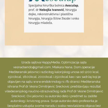
Izrada sajtova
HappyMedia
,
Optimizacija
sajta
vesnadsendo@gmail.com
,
Mlekara Nana
,
Dom
,
operacije
Mediteranski jelovnici razlicitog kalorijskog unosa od 1200 kcal,
1500kcal, 1800kcal, 2000kcal i 2500kcal kao i sav sadržaj koji je
objavljen na sajtu www.endokrinolog.rs i fb stranici Mediteranska
ishrana Prof dr Vesna Dimitrijevic Sreckovic predstavljaju rezultat
višedecenijskog naučno-istrazivačkog rada Prof dr Vesne Dimitrijević
Srecković. Ovi jelovnici su autorsko delo i predmet su zaštite
autorskog i krivicnog prava. Svoje autorsko delo profesorka je
besplatno ustupila svome narodu i svaka neovlašćena objava bez