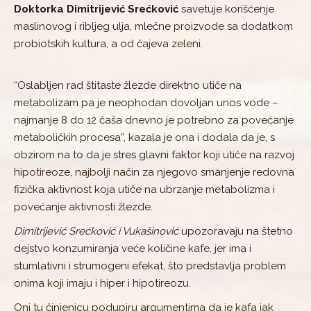
Doktorka Dimitrijević Srećković
savetuje korišćenje
maslinovog i ribljeg ulja, mlečne proizvode sa dodatkom
probiotskih kultura, a od čajeva zeleni.
“Oslabljen rad štitaste žlezde direktno utiče na
metabolizam pa je neophodan dovoljan unos vode –
najmanje 8 do 12 čaša dnevno je potrebno za povećanje
metaboličkih procesa”, kazala je ona i dodala da je, s
obzirom na to da je stres glavni faktor koji utiče na razvoj
hipotireoze, najbolji način za njegovo smanjenje redovna
fizička aktivnost koja utiče na ubrzanje metabolizma i
povećanje aktivnosti žlezde.
Dimitrijević Srećković i Vukašinović
upozoravaju na štetno
dejstvo konzumiranja veće količine kafe, jer ima i
stumlativni i strumogeni efekat, što predstavlja problem
onima koji imaju i hiper i hipotireozu.
Oni tu činjenicu podupiru argumentima da je kafa jak