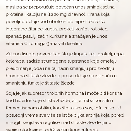
masi pa se preporučuje povećan unos aminokiselina,
proteina i kalcijuma (1.200 mg dnevno). Hrana koja
povoljno deluje kod obolelih od hipertireoze su
integralne žitarice, kupus, prokelj, karfiol, rotkvice,
spanać, pasulj, začin kurkuma a značajan je unos
vitamina C i omega-3-masnih kiselina.
Zeleno lisnato povrće kao što je kupus, kelj, prokelj, repa,
keleraba, sadrže strumogene supstance koje ometaju
preuzimanje joda i na taj način smanjuju proizvodnju
hromona štitaste žlezde, a proso deluje na isti način u
smanjenju funkcije štitaste žlezde.
Soja je jak supresor tiroidnih hormona i može biti korisna
kod hiperfunkcije štitste žlezde, ali je treba koristiti u
fermentisanom obliku, kao što su soja sos, tofu, miso… U
poslednj vreme sve više se ističe biljka aronija koja pored
mnogih svojstava reguliše i rad štitaste žlezde, jer u
svojim plodovima sadrži veliku koncentraciju