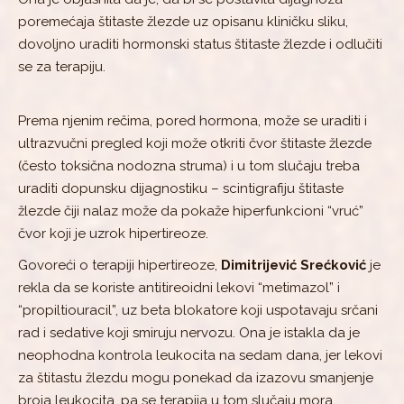
poremećaja štitaste žlezde uz opisanu kliničku sliku,
dovoljno uraditi hormonski status štitaste žlezde i odlučiti
se za terapiju.
Prema njenim rečima, pored hormona, može se uraditi i
ultrazvučni pregled koji može otkriti čvor štitaste žlezde
(često toksična nodozna struma) i u tom slučaju treba
uraditi dopunsku dijagnostiku – scintigrafiju štitaste
žlezde čiji nalaz može da pokaže hiperfunkcioni “vruć”
čvor koji je uzrok hipertireoze.
Govoreći o terapiji hipertireoze,
Dimitrijević Srećković
je
rekla da se koriste antitireoidni lekovi “metimazol” i
“propiltiouracil”, uz beta blokatore koji uspotavaju srčani
rad i sedative koji smiruju nervozu. Ona je istakla da je
neophodna kontrola leukocita na sedam dana, jer lekovi
za štitastu žlezdu mogu ponekad da izazovu smanjenje
broja leukocita, pa se terapija u tom slučaju mora