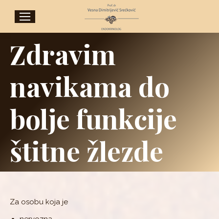
Zdravim
navikama do
bolje funkcije
štitne žlezde
Za osobu koja je