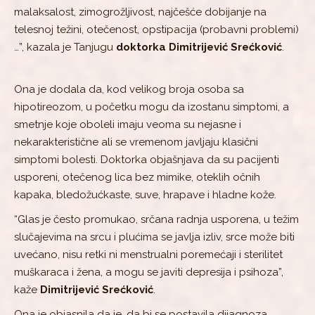
malaksalost, zimogrožljivost, najčešće dobijanje na
telesnoj težini, otečenost, opstipacija (probavni problemi)
…”, kazala je Tanjugu
doktorka Dimitrijević Srećković
.
Ona je dodala da, kod velikog broja osoba sa
hipotireozom, u početku mogu da izostanu simptomi, a
smetnje koje oboleli imaju veoma su nejasne i
nekarakteristične ali se vremenom javljaju klasični
simptomi bolesti. Doktorka objašnjava da su pacijenti
usporeni, otečenog lica bez mimike, oteklih očnih
kapaka, bledožućkaste, suve, hrapave i hladne kože.
“Glas je često promukao, srčana radnja usporena, u težim
slučajevima na srcu i plućima se javlja izliv, srce može biti
uvećano, nisu retki ni menstrualni poremećaji i sterilitet
muškaraca i žena, a mogu se javiti depresija i psihoza”,
kaže
Dimitrijević Srećković
.
Ona je objasnila da je, da bi se postavila dijagnoza