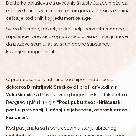
Doktorka objašjava da uvećanje štitaste žlezde može da
izazove hrana s većim procentom joda, a toksična struma
češća je kod onih koji jedu morske alge.
Sveža keleraba, prokelj, karfiol, kelj sadrže strumogene
supstance i previše ovog povrća u presnom stanju može
da izazove strumu, ali se strumogene supstance
kuvanjem mogu uništiti.
O preporukama za ishranu kod hiper i hipotireoze
doktorka
Dimitrijević Srećković i prof. dr Vladimir
Vukašinović
sa Pravoslavnog bogoslovskog fakulteta u
Beogradu pišu i u knjizi
“Post put u život -Hrišćanski
post u prevenciji i lečenju dijabetesa, ateroskleroze i
kancera”.
Kod pacijenata sa hipertireozom u stanju ubrzanog
metabolizma dolazi do promena na mišićnoj i koštanoj