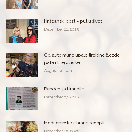
Hrišćanski post – put u život
December 22, 2025
Od autoimune upale tiroidne žlezde
pate i tinejdžerke
August 19, 2021
Pandemija i imunitet
December 27, 2020
Mediteranska ishrana recepti
December 10, 2020