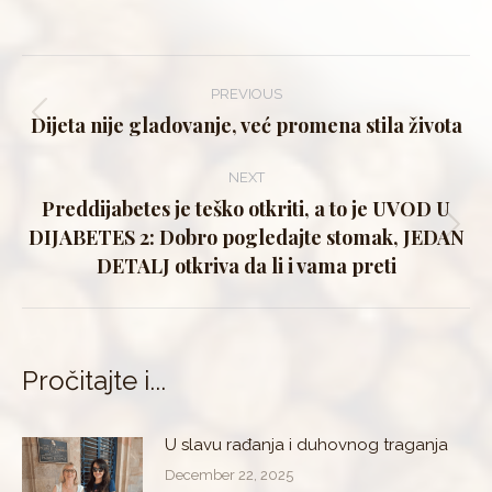
Post
PREVIOUS
navigation
Dijeta nije gladovanje, već promena stila života
Previous
post:
NEXT
Preddijabetes je teško otkriti, a to je UVOD U
DIJABETES 2: Dobro pogledajte stomak, JEDAN
Next
DETALJ otkriva da li i vama preti
post:
Pročitajte i...
U slavu rađanja i duhovnog traganja
December 22, 2025